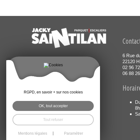
Contac
6 Rue d
Parquets
22120 Hi
02 96 72
06 88 26
Escaliers
Horair
RGPD, en savoir + sur nos cookies
Mentions légales
Du
OK, tout accepter
8h
Sa
Tout refuser
Mentions légales
Paramétrer