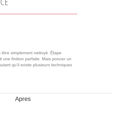
NCE
it être simplement nettoyé. Étape
it une finition parfaite. Mais poncer un
autant qu’il existe plusieurs techniques
Apres