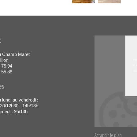
t
u Champ Maret
llion
ex
 75 94
et 
 55 88
ré
es
 lundi au vendredi :
30/12h30 - 14h/18h
medi : 9h/13h
Agrandir le plan